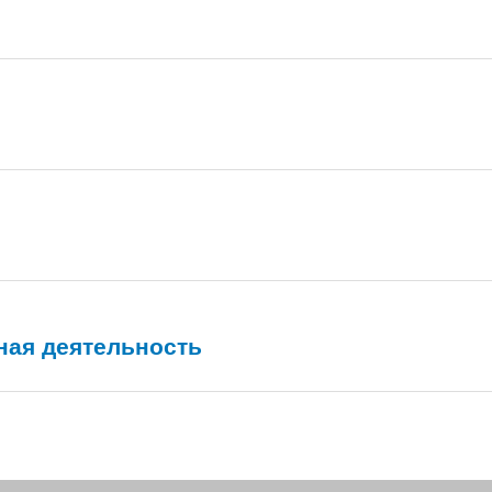
ная деятельность
льности в учреждениях образования