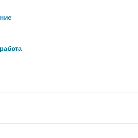
ание
 работа