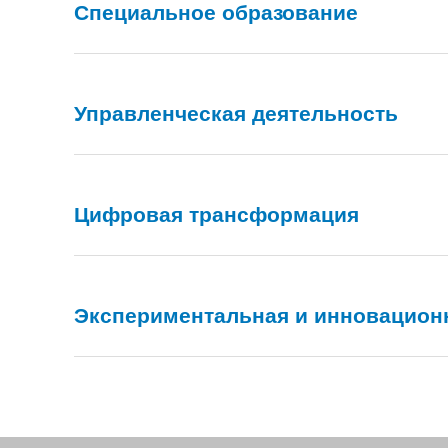
Специальное образование
Управленческая деятельность
Цифровая трансформация
Областные семинары
Экспериментальная и инновацион
Методические рекомендации
Организация инновационной деяте