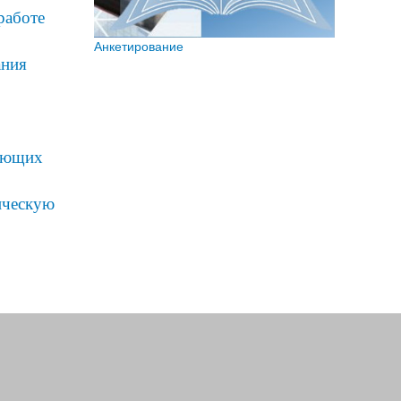
работе
Анкетирование
ания
ляющих
ическую