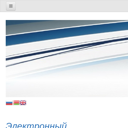
Методическое сопровождение
Социально-педагогическая работа
Управленческая деятельность
Дошкольное и начальное образование
Идеологическая и воспитательная работа
Специальное образование
Цифровая трансформация
Экспериментальная и инновационная деятельность
Техподдержка
Дистанционные мероприятия
Электронный